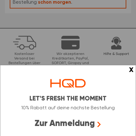
Bestellung
schon morgen
.
Kostenloser
Wir akzeptieren
Hilfe & Support
Versand bei
Kreditkarten, PayPal,
Bestellungen über
SOFORT, Giropay und
x
49 €
Banküberweisungen
Unser Newsletter
LET'S FRESH THE MOMENT
NEWSLETTER ABONNIEREN &
10% Rabatt auf deine nächste Bestellung
10 % RABATT SICHERN
Zur Anmeldung
Der Rabattcode ist nur einmal gültig und nicht kombinierbar mit
Aktionen oder anderen Rabattcodes.