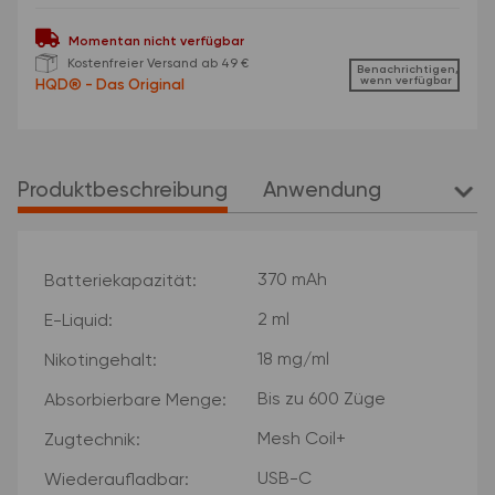
Momentan nicht verfügbar
Kostenfreier Versand ab 49 €
Benachrichtigen,
wenn verfügbar
Produktbeschreibung
Anwendung
weit
Produkteigenschaft
Wert
370 mAh
Batteriekapazität:
2 ml
E-Liquid:
18 mg/ml
Nikotingehalt:
Bis zu 600 Züge
Absorbierbare Menge:
Mesh Coil+
Zugtechnik:
USB-C
Wiederaufladbar: