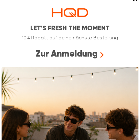
Unser Newsletter
NEWSLETTER ABONNIEREN &
10 % RABATT SICHERN
LET'S FRESH THE MOMENT
Der Rabattcode ist nur einmal gültig und nicht kombinierbar mit
10% Rabatt auf deine nächste Bestellung
Aktionen oder anderen Rabattcodes.
Zur Anmeldung
Newsletter Abonnieren
Bitte senden Sie mir entsprechend Ihrer
Datenschutzerklärung
regelmäßig und jederzeit widerruflich Informationen zu Ihrem
Produktsortiment per E-Mail zu.
Alle akzeptieren
Konfigurieren
HQD
Ablehnen