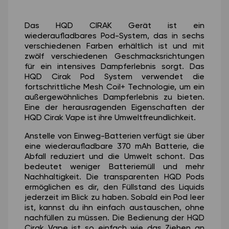
Das HQD CIRAK Gerät ist ein
wiederaufladbares Pod-System, das in sechs
verschiedenen Farben erhältlich ist und mit
zwölf verschiedenen Geschmacksrichtungen
für ein intensives Dampferlebnis sorgt. Das
HQD Cirak Pod System verwendet die
fortschrittliche Mesh Coil+ Technologie, um ein
außergewöhnliches Dampferlebnis zu bieten.
Eine der herausragenden Eigenschaften der
HQD Cirak Vape ist ihre Umweltfreundlichkeit.
Anstelle von Einweg-Batterien verfügt sie über
eine wiederaufladbare 370 mAh Batterie, die
Abfall reduziert und die Umwelt schont. Das
bedeutet weniger Batteriemüll und mehr
Nachhaltigkeit. Die transparenten HQD Pods
ermöglichen es dir, den Füllstand des Liquids
jederzeit im Blick zu haben. Sobald ein Pod leer
ist, kannst du ihn einfach austauschen, ohne
nachfüllen zu müssen. Die Bedienung der HQD
Cirak Vape ist so einfach wie das Ziehen an