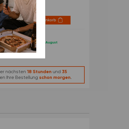
In den Warenkorb
ay, 07. August - Sunday, 09. August
49 €
e
(DE - Ausland abweichend)
 der nächsten
18 Stunden
und
35
en Ihre Bestellung
schon morgen
.