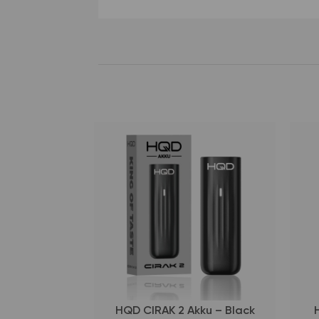
d Akku
HQD CIRAK 2 Akku – Black