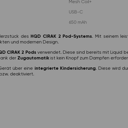
Mesh Coil+
USB-C
650 mAh
Herzstück des
HQD CIRAK 2 Pod-Systems
. Mit seinem le
akten und modernen Design.
HQD CIRAK 2 Pods
verwendet. Diese sind bereits mit Liquid be
Dank der
Zugautomatik
ist kein Knopf zum Dampfen erforderl
 Gerät über eine
integrierte Kindersicherung
. Diese wird d
bzw. deaktiviert.