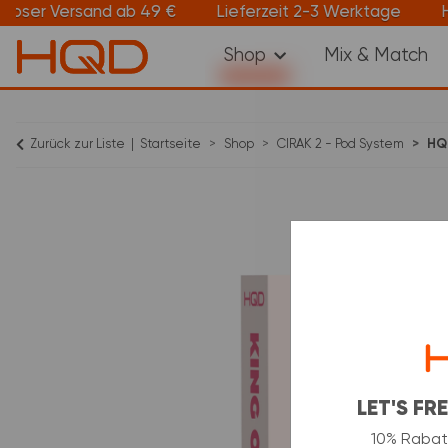
r Versand ab 49 €
Lieferzeit 2-3 Werktage
HQD® 
Shop
Mix & Match
Zurück zur Liste
Startseite
Shop
CIRAK 2 - Pod System
HQD
LET'S F
10% Rabat