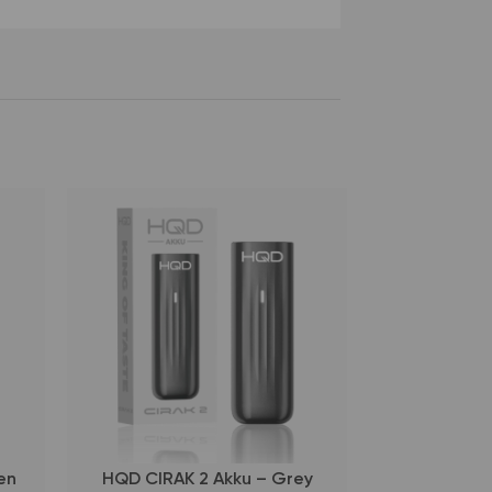
en
HQD CIRAK 2 Akku – Grey
HQD CIRAK 