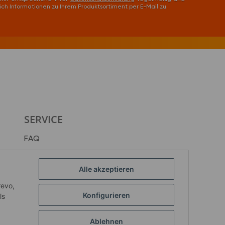
lich Informationen zu Ihrem Produktsortiment per E-Mail zu.
SERVICE
FAQ
Entsorgung von Altgeräten & Batterien
HQD® Business
Alle akzeptieren
Reklamation
revo,
Konfigurieren
ls
Vertrag widerrufen
Ablehnen