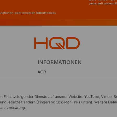
jederzeit widerruf
it Aktionen oder anderen Rabattcodes.
INFORMATIONEN
AGB
Datenschutzerklärung
Impressum
Jugendschutz
den Einsatz folgender Dienste auf unserer Website: YouTube, Vimeo, B
Widerrufsrecht
ung jederzeit ändern (Fingerabdruck-Icon links unten). Weitere Detai
chutzerklärung
.