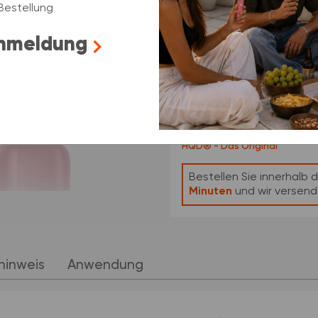
Bestellung
Anmeldung
Sofort verfügbar
Voraussichtliche Lieferung: Frid
Kostenfreier Versand ab 
Lieferzeit:
1 - 3 Werktag
Bestellen Sie innerhalb
Minuten
und
wir versend
hinweis
Anwendung