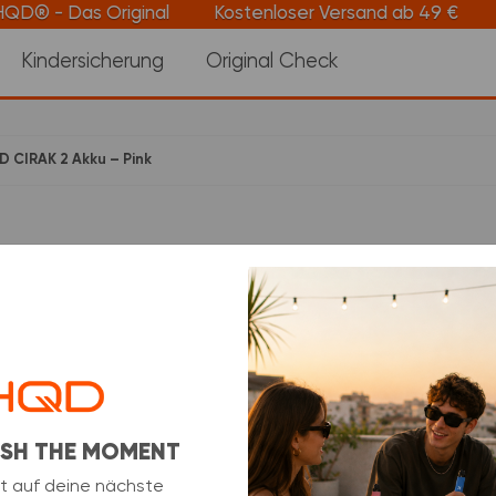
- Das Original
Kostenloser Versand ab 49 €
Lief
Kindersicherung
Original Check
 CIRAK 2 Akku – Pink
HQD CIRAK 2 A
37 Stk verkauft in den 
7,50 €
inkl. 19% USt. , zzgl.
HQD CIRAK 2 - Pink Akku
leistungsstarkem 650-mA
RESH THE MOMENT
Einfach einen vorgefüllte
genießen.
t auf deine nächste