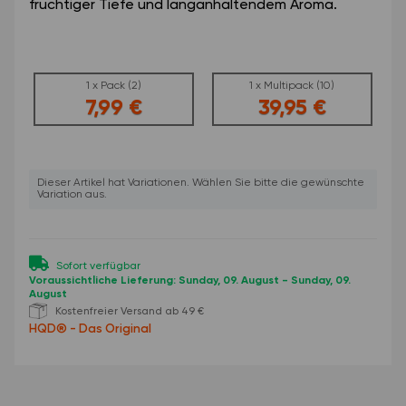
fruchtiger Tiefe und langanhaltendem Aroma.
1 x Pack (2)
1 x Multipack (10)
7,99 €
39,95 €
1 x Pack (2)
1 x Multipack (10)
x
Dieser Artikel hat Variationen. Wählen Sie bitte die gewünschte
Variation aus.
Sofort verfügbar
Voraussichtliche Lieferung: Sunday, 09. August - Sunday, 09.
August
Kostenfreier Versand ab 49 €