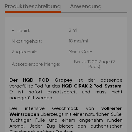
Produktbeschreibung
Anwendung
Produkteigenschaft
Wert
2 ml
E-Liquid:
18 mg/ml
Nikotingehalt:
Mesh Coil+
Zugtechnik:
Bis zu 1200 Züge (2
Absorbierbare Menge:
Pods)
Der HQD POD Grapey
ist der passende
vorgefüllte Pod für das
HQD CIRAK 2 Pod-System
.
Er ist sofort einsatzbereit und muss nicht
nachgefüllt werden.
Der intensive Geschmack von
vollreifen
Weintrauben
überzeugt mit einer natürlichen Süße,
fruchtiger Fülle und einem angenehm runden
Aroma. Jeder Zug bietet den authentischen