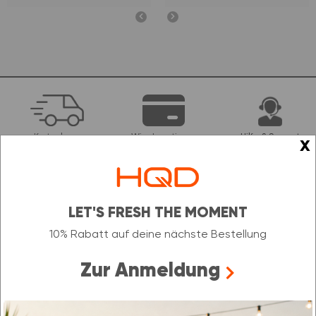
Kostenloser
Wir akzeptieren
Hilfe & Support
x
Versand bei
Kreditkarten, PayPal,
Bestellungen über
SOFORT, Giropay und
49 €
Banküberweisungen
LET'S FRESH THE MOMENT
Unser Newsletter
10% Rabatt auf deine nächste Bestellung
NEWSLETTER ABONNIEREN &
Zur Anmeldung
10 % RABATT SICHERN
Der Rabattcode ist nur einmal gültig und nicht kombinierbar mit
Aktionen oder anderen Rabattcodes.