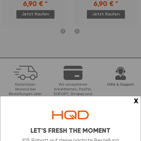
6,90 €
*
6,90 €
*
Jetzt Kaufen
Jetzt Kaufen
Kostenloser
Wir akzeptieren
Hilfe & Support
Versand bei
Kreditkarten, PayPal,
Bestellungen über
SOFORT, Giropay und
x
49 €
Banküberweisungen
Unser Newsletter
LET'S FRESH THE MOMENT
NEWSLETTER ABONNIEREN &
10% Rabatt auf deine nächste Bestellung