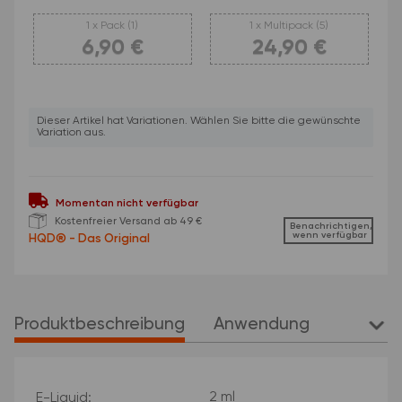
1 x Pack (1)
1 x Multipack (5)
6,90 €
24,90 €
1 x Pack (1)
1 x Multipack (5)
x
Dieser Artikel hat Variationen. Wählen Sie bitte die gewünschte
Variation aus.
Momentan nicht verfügbar
Kostenfreier Versand ab 49 €
Benachrichtigen,
wenn verfügbar
Produktbeschreibung
Anwendung
weit
Produkteigenschaft
Wert
2 ml
E-Liquid: