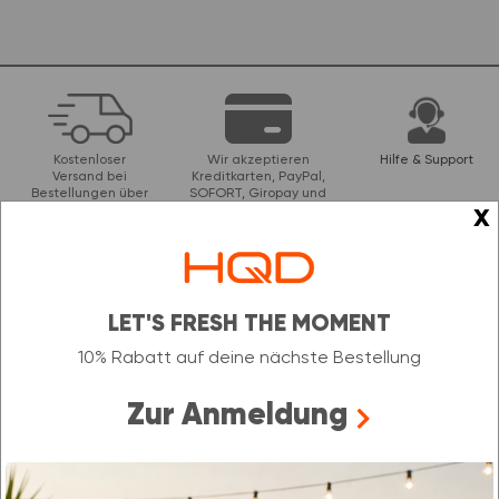
Kostenloser
Wir akzeptieren
Hilfe & Support
Versand bei
Kreditkarten, PayPal,
Bestellungen über
SOFORT, Giropay und
x
49 €
Banküberweisungen
Unser Newsletter
LET'S FRESH THE MOMENT
NEWSLETTER ABONNIEREN &
10% Rabatt auf deine nächste Bestellung
10 % RABATT SICHERN
Zur Anmeldung
Der Rabattcode ist nur einmal gültig und nicht kombinierbar mit
Aktionen oder anderen Rabattcodes.