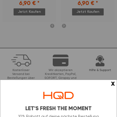
6,90 €
*
6,90 €
*
Jetzt Kaufen
Jetzt Kaufen
Kostenloser
Wir akzeptieren
Hilfe & Support
Versand bei
Kreditkarten, PayPal,
Bestellungen über
SOFORT, Giropay und
x
49 €
Banküberweisungen
Unser Newsletter
LET'S FRESH THE MOMENT
NEWSLETTER ABONNIEREN &
10% Rabatt auf deine nächste Bestellung