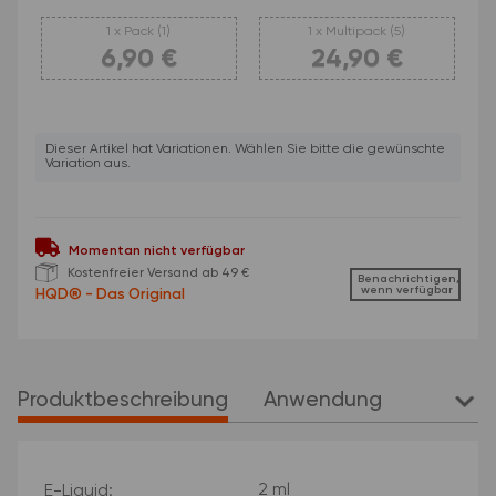
1 x Pack (1)
1 x Multipack (5)
6,90 €
24,90 €
1 x Pack (1)
1 x Multipack (5)
x
Dieser Artikel hat Variationen. Wählen Sie bitte die gewünschte
Variation aus.
Momentan nicht verfügbar
Kostenfreier Versand ab 49 €
Benachrichtigen,
wenn verfügbar
Produktbeschreibung
Anwendung
weit
Produkteigenschaft
Wert
2 ml
E-Liquid: